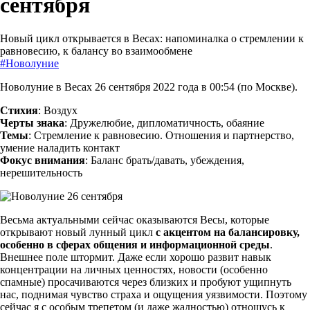
сентября
Новый цикл открывается в Весах: напоминалка о стремлении к
равновесию, к балансу во взаимообмене
#Новолуние
Новолуние в Весах 26 сентября 2022 года в 00:54 (по Москве).
Стихия
: Воздух
Черты знака
: Дружелюбие, дипломатичность, обаяние
Темы
: Стремление к равновесию. Отношения и партнерство,
умение наладить контакт
Фокус внимания
: Баланс брать/давать, убеждения,
нерешительность
Весьма актуальными сейчас оказываются Весы, которые
открывают новый лунный цикл
с
акцентом на балансировку,
особенно в сферах общения и информационной среды
.
Внешнее поле штормит. Даже если хорошо развит навык
концентрации на личных ценностях, новости (особенно
спамные) просачиваются через близких и пробуют ущипнуть
нас, поднимая чувство страха и ощущения уязвимости. Поэтому
сейчас я с особым трепетом (и даже жадностью) отношусь к