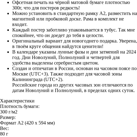
Офсетная печать на чёрной матовой бумаге плотностью
300г, что для постеров редкость!
Можно установить в стандартную рамку А2, разместить на
магнитной или пробковой доске. Рама в комплект не
входит.
Каждый постер заботливо упаковывается в тубус. Так мне
спокойнее, что он доедет до тебя в целости.
Оригинальный вариант для новогоднего подарка. Уверена,
в твоём круге общения найдутся ценители!
В календаре указаны лунные фазы и дни затмений на 2024
год. Дни Новолуний, Полнолуний и четвертей для
удобства выделены серебристым цветом.
Создан и отпечатан в России, основан на часовом поясе по
Москве (UTC+3). Также подходит для часовой зоны
Калининграда (UTC+2).
Российские города из других часовых зон отличаются по
датам Новолуний и Полнолуний, в пределах одних суток.
Характеристики
Плотность бумаги:
300 г/м2
Размер:
Формат А2 (420 х 594 мм)
Вес:
80 г