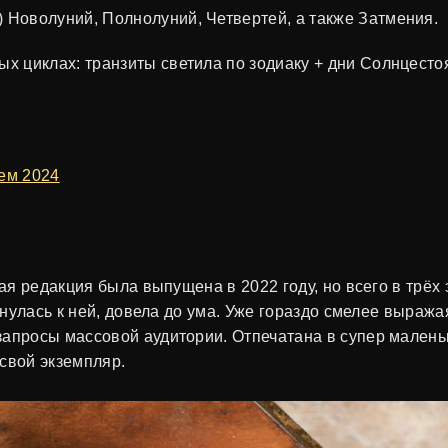
 Новолуний, Полнолуний, Четвертей, а также Затмения.
х циклах: транзиты светила по зодиаку + дни Солнцестоя
рем 2024
вая редакция была выпущена в 2022 году, но всего в трё
ернулась к ней, довела до ума. Уже гораздо смелее выра
запросы массовой аудитории. Отпечатана в супер мален
 свой экземпляр.