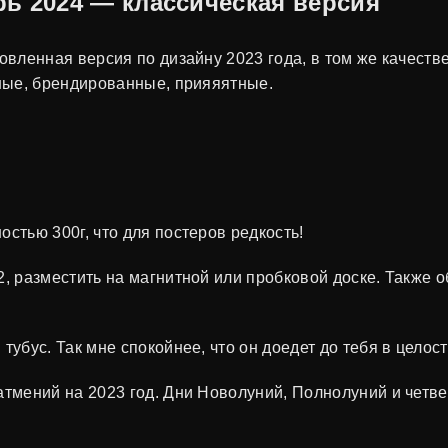
ь 2024 — классическая версия
ленная версия по дизайну 2023 года, в том же качестве
ные, брендированные, прияяятные.
стью 300г, что для постеров редкость!
, разместить на магнитной или пробковой доске. Также о
убус. Так мне спокойнее, что он доедет до тебя в целост
атмений на 2023 год. Дни Новолуний, Полнолуний и чет