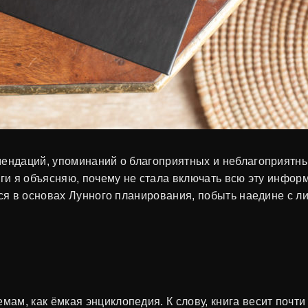
ендаций, упоминаний о благоприятных и неблагоприятны
иги я объясняю, почему не стала включать всю эту инфор
ся в основах Лунного планирования, побыть наедине с лич
м, как ёмкая энциклопедия. К слову, книга весит почти 