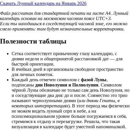
Скачать Лунный календарь на Январь 2026
Файл рассчитан для стандартной печати на листе А4. Лунный
календарь основан на московском часовом поясе UTC+3.
Если ты находишься в соседствующей часовой зоне, его можно
смело применять: там будут незначительные корректировки.
Полезности таблицы
Сетка соответствует привычному глазу календарю, с
днями недели и общепринятой расстановкой дат — для
быстрой ориентации.
В ячейках дней я организовала свободное пространство
для личных пометок.
Каждый день отмечен символом с
фазой Луны
,
подписаны
дни Новолуния и Полнолуния
. Символом
чёрной Луны обозначаю не только сам день Новолуния, но
и соседствующие два дня: до и после. Совместно это трио
называют чернолунными днями (
или днями Гекаты, в
некоторых интерпретациях
). В этот период мы физически
не можем видеть лунный серп в небе, а на
психоэмоциональном уровне больше погружаемся в себя,
стремимся к отдыху и перезагрузке. Решила, что такая
визуализация в календаре будет уместной напоминалкой.