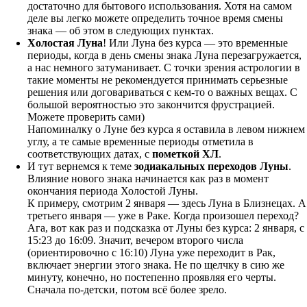
достаточно для бытового использования. Хотя на самом
деле вы легко можете определить точное время смены
знака — об этом в следующих пунктах.
Холостая Луна
! Или Луна без курса — это временные
периоды, когда в день смены знака Луна перезагружается,
а нас немного затуманивает. С точки зрения астрологии в
такие моменты не рекомендуется принимать серьезные
решения или договариваться с кем-то о важных вещах. С
большой вероятностью это закончится фрустрацией.
Можете проверить сами)
Напоминалку о Луне без курса я оставила в левом нижнем
углу, а те самые временные периоды отметила в
соответствующих датах, с
пометкой ХЛ
.
И тут вернемся к теме
зодиакальных переходов Луны
.
Влияние нового знака начинается как раз в момент
окончания периода Холостой Луны.
К примеру, смотрим 2 января — здесь Луна в Близнецах. А
третьего января — уже в Раке. Когда произошел переход?
Ага, вот как раз и подсказка от Луны без курса: 2 января, с
15:23 до 16:09. Значит, вечером второго числа
(ориентировочно с 16:10) Луна уже переходит в Рак,
включает энергии этого знака. Не по щелчку в сию же
минуту, конечно, но постепенно проявляя его черты.
Сначала по-детски, потом всё более зрело.