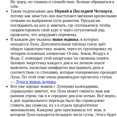
Не траур, но тишина и спокойствие. Больше обращаться к
себе.
Также подписываю дни
Первой и Последней Четверти
,
потому как зачастую они выступают мягкими кризисными
точками на выбранном пути развития. Предлагаю
поглядывать на них и замечать, где спотыкаемся, чтобы
скорректировать свой курс и через ситуативный ряд
прояснить, что затрудняет перемены.
В каждом дне указаны
знаки зодиака
, в которых
находится Луна. Дополнительная таблица снизу даёт
общую характеристику знаков, через их группировку по
четырем основным элементам: Огонь, Земля, Воздух и
Вода. С помощью этой шпаргалки ты сможешь понять
базовую энергетику каждого дня и на личном опыте
выяснить, насколько комфортно выстраивать день в
соответствии со стихиями, которые попеременно проходит
Луна. По этой теме очень рекомендую прочитать статью
—
Луна в знаках зодиака
.
Кто уже хорошо знаком с Лунными календарями,
справедливо заметит, что Луна может сменить знак как
ранним утром, так и в середине дня или ночью. Всё верно,
в дни зодиакального перехода было бы справедливо
ставить два символа, ну а я отдала предпочтение
минимализму. Каждому дню присваивала тот знак, в
котором Луна находится большую часть суток. Этого будет