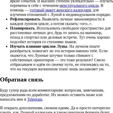
яркие события. В высшей степени увлекательно — изучать
перемены в себе с течением
менструального цикла
. В
помощь —
готовый макет женского календаря
, для
изучения отношений с Луной в индивидуальном порядке.
Рефлексировать
. Выявлять личные закономерности в
каждом лунном цикле, а потом сказать: «ого..».
Планировать
. Использовать свободное пространство для
расстановки личных дел, будь то запись на маникюр,
поход в спортзал или деловые встречи. Тут очень хорошо
подсобит история со стихиями знаков.
Изучать влияние циклов Луны
. На личном опыте
разобраться, помогает ли эта история именно тебе. Если
окажется, что Лунные штучки только сбивают с
собственных ориентиров — это тоже результат! Смело
отбрасываем и идём по своему пути, не отвлекаясь на то,
что на текущем жизненном этапе лишь захламляет ум.
Обратная связь
Буду супер рада всем комментариям: вопросам, замечаниям,
предложениям по доработке. Их можно оставить ниже или
написать мне в
Telegram
.
Я открыта дополнениям, свежим идеям. Да и просто интересно
узнать, как Лунный календарь в таком печатном формате будет