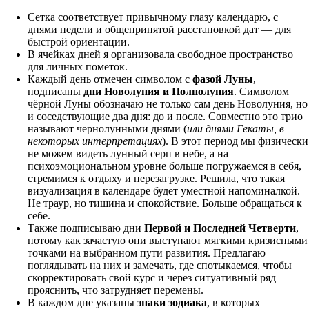
Сетка соответствует привычному глазу календарю, с
днями недели и общепринятой расстановкой дат — для
быстрой ориентации.
В ячейках дней я организовала свободное пространство
для личных пометок.
Каждый день отмечен символом с
фазой Луны
,
подписаны
дни Новолуния и Полнолуния
. Символом
чёрной Луны обозначаю не только сам день Новолуния, но
и соседствующие два дня: до и после. Совместно это трио
называют чернолунными днями (
или днями Гекаты, в
некоторых интерпретациях
). В этот период мы физически
не можем видеть лунный серп в небе, а на
психоэмоциональном уровне больше погружаемся в себя,
стремимся к отдыху и перезагрузке. Решила, что такая
визуализация в календаре будет уместной напоминалкой.
Не траур, но тишина и спокойствие. Больше обращаться к
себе.
Также подписываю дни
Первой и Последней Четверти
,
потому как зачастую они выступают мягкими кризисными
точками на выбранном пути развития. Предлагаю
поглядывать на них и замечать, где спотыкаемся, чтобы
скорректировать свой курс и через ситуативный ряд
прояснить, что затрудняет перемены.
В каждом дне указаны
знаки зодиака
, в которых