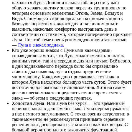
находится Луна. Дополнительная таблица снизу даёт
общую характеристику знаков, через их группировку по
четырем основным элементам: Огонь, Земля, Воздух и
Вода. С помощью этой шпаргалки ты сможешь понять
базовую энергетику каждого дня и на личном опыте
выяснить, насколько комфортно выстраивать день в
соответствии со стихиями, которые попеременно проходит
Луна. По этой теме очень рекомендую прочитать статью
—
Луна в знаках зодиака
.
Кто уже хорошо знаком с Лунными календарями,
справедливо заметит, что Луна может сменить знак как
ранним утром, так и в середине дня или ночью. Всё верно,
в дни зодиакального перехода было бы справедливо
ставить два символа, ну а я отдала предпочтение
минимализму. Каждому дню присваивала тот знак, в
котором Луна находится большую часть суток. Этого будет
достаточно для бытового использования. Хотя на самом
деле вы легко можете определить точное время смены
знака — об этом в следующих пунктах.
Холостая Луна
! Или Луна без курса — это временные
периоды, когда в день смены знака Луна перезагружается,
а нас немного затуманивает. С точки зрения астрологии в
такие моменты не рекомендуется принимать серьезные
решения или договариваться с кем-то о важных вещах. С
большой вероятностью это закончится фрустрацией.